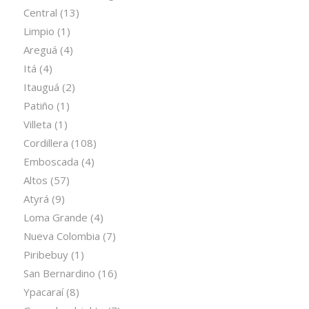
Central
(13)
Limpio
(1)
Areguá
(4)
Itá
(4)
Itauguá
(2)
Patiño
(1)
Villeta
(1)
Cordillera
(108)
Emboscada
(4)
Altos
(57)
Atyrá
(9)
Loma Grande
(4)
Nueva Colombia
(7)
Piribebuy
(1)
San Bernardino
(16)
Ypacaraí
(8)