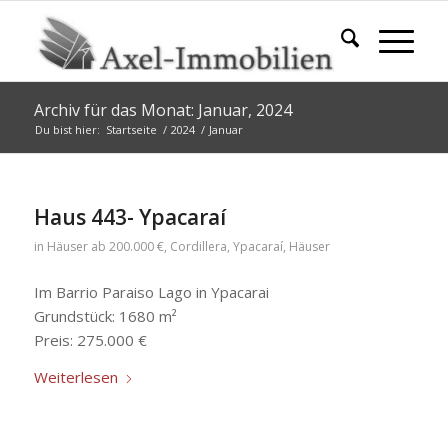
Archiv für das Monat: Januar, 2024
Du bist hier:
Startseite
/
2024
/
Januar
Haus 443- Ypacaraí
in
Häuser ab 200.000 €
,
Cordillera
,
Ypacaraí
,
Häuser
Im Barrio Paraiso Lago in Ypacarai
Grundstück: 1680 m²
Preis: 275.000 €
Weiterlesen