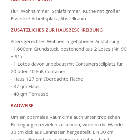
Flur, Wohnzimmer, Schlafzimmer, Küche mit großer
Essecke/ Arbeitsplatz, Abstellraum
ZUSÄTZLICHES ZUR HAUSBESCHREIBUNG
Altersgerechtes Wohnen in gehobener Ausführung
⁃ 1.600qm Grundstück, bestehend aus 2 Lotes (Nr. 90
+ 91)
⁃ 1 Lotes davon unbebaut mit Containerstellplatz für
20 oder 40 Fuß Container.
⁃ Haus 127 qm überdachte Fläche
⁃ 87 qm Haus
⁃ 40 qm Terrasse
BAUWEISE
Um ein optimales Raumklima auch unter tropischen
Bedingungen erzielen zu können, wurden die Wände
30 cm dick aus Lehmstein hergestellt. Ein 30 cm
starkes Betondach, welches begrünt ist, trägt