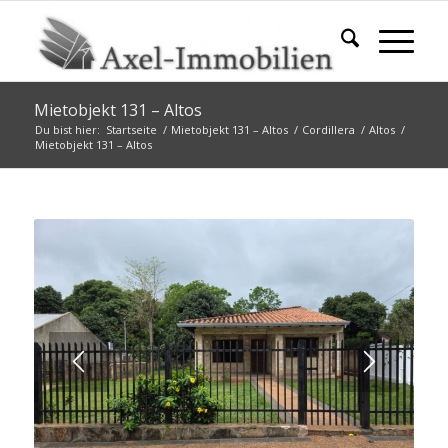
Mietobjekt 131 – Altos
Du bist hier:
Startseite
/
Mietobjekt 131 – Altos
/
Cordillera
/
Altos
/
Mietobjekt 131 – Altos